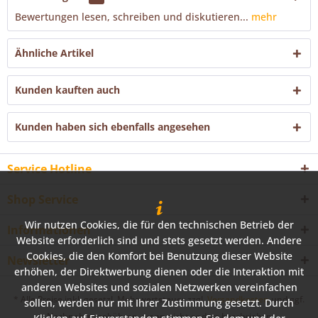
Bewertungen lesen, schreiben und diskutieren...
mehr
Ähnliche Artikel
Kunden kauften auch
Kunden haben sich ebenfalls angesehen
Service Hotline
Shop Service
Wir nutzen Cookies, die für den technischen Betrieb der
Informationen
Website erforderlich sind und stets gesetzt werden. Andere
Cookies, die den Komfort bei Benutzung dieser Website
Newsletter
erhöhen, der Direktwerbung dienen oder die Interaktion mit
anderen Websites und sozialen Netzwerken vereinfachen
* Alle Preise inkl. gesetzl. Mehrwertsteuer zzgl.
Versandkosten
und ggf.
sollen, werden nur mit Ihrer Zustimmung gesetzt. Durch
Nachnahmegebühren, wenn nicht anders beschrieben