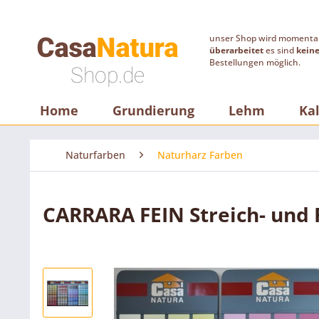
unser Shop wird moment
überarbeitet
es sind
kein
Bestellungen möglich.
Home
Grundierung
Lehm
Ka
Naturfarben
Naturharz Farben
CARRARA FEIN Streich- und R