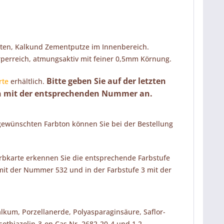
latten, Kalkund Zementputze im Innenbereich.
örperreich, atmungsaktiv mit feiner 0,5mm Körnung.
Bitte geben Sie auf der letzten
rte
erhältlich.
on mit der entsprechenden Nummer an.
 gewünschten Farbton können Sie bei der Bestellung
Farbkarte erkennen Sie die entsprechende Farbstufe
 2 mit der Nummer 532 und in der Farbstufe 3 mit der
kum, Porzellanerde, Polyasparaginsäure, Saflor-
sothiazolin-3-on Cas Nr. 2682-20-4 und 1,2-