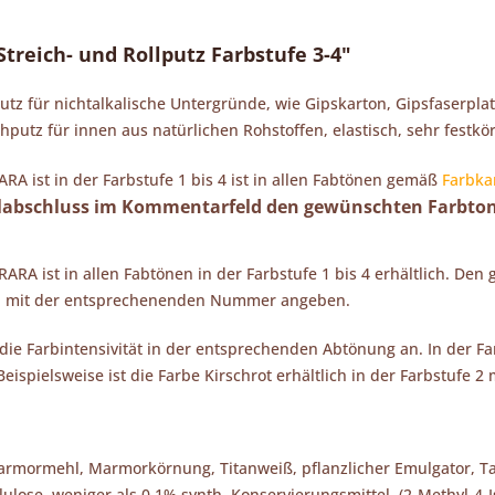
reich- und Rollputz Farbstufe 3-4"
putz für nichtalkalische Untergründe, wie Gipskarton, Gipsfaserp
hputz für innen aus natürlichen Rohstoffen, elastisch, sehr festk
A ist in der Farbstufe 1 bis 4 ist in allen Fabtönen gemäß
Farbka
ellabschluss im Kommentarfeld den gewünschten Farbt
RA ist in allen Fabtönen in der Farbstufe 1 bis 4 erhältlich. Den
 mit der entsprechenenden Nummer angeben.
 die Farbintensivität in der entsprechenden Abtönung an. In der 
(Beispielsweise ist die Farbe Kirschrot erhältlich in der Farbstufe
armormehl, Marmorkörnung, Titanweiß, pflanzlicher Emulgator, Tal
lulose, weniger als 0,1% synth. Konservierungsmittel, (2-Methyl-4-I