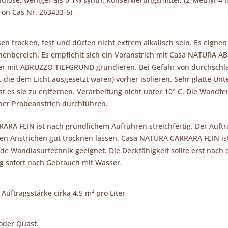
-on Cas Nr. 263433-5)
 trocken, fest und dürfen nicht extrem alkalisch sein. Es eignen
nnenbereich. Es empfiehlt sich ein Voranstrich mit Casa NATURA A
r mit ABRUZZO TIEFGRUND grundieren. Bei Gefahr von durchschla
 die dem Licht ausgesetzt waren) vorher isolieren. Sehr glatte Unt
st es sie zu entfernen. Verarbeitung nicht unter 10° C. Die Wandf
er Probeanstrich durchführen.
RA FEIN ist nach gründlichem Aufrühren streichfertig. Der Auftrag
en Anstrichen gut trocknen lassen. Casa NATURA CARRARA FEIN ist
nde Wandlasurtechnik geeignet. Die Deckfähigkeit sollte erst nach
 sofort nach Gebrauch mit Wasser.
Auftragsstärke cirka 4,5 m² pro Liter
 oder Quast.