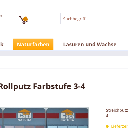
an
e
lk
Naturfarben
Lasuren und Wachse
ollputz Farbstufe 3-4
Streichputz
4.
Lieferzei