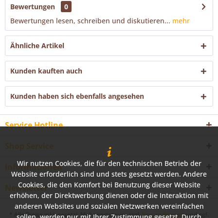
Bewertungen
0
Bewertungen lesen, schreiben und diskutieren...
mehr
Ähnliche Artikel
Kunden kauften auch
Kunden haben sich ebenfalls angesehen
Service Hotline
Shop Service
Wir nutzen Cookies, die für den technischen Betrieb der
Informationen
Website erforderlich sind und stets gesetzt werden. Andere
Cookies, die den Komfort bei Benutzung dieser Website
Newsletter
erhöhen, der Direktwerbung dienen oder die Interaktion mit
anderen Websites und sozialen Netzwerken vereinfachen
* Alle Preise inkl. gesetzl. Mehrwertsteuer zzgl.
Versandkosten
und ggf.
sollen, werden nur mit Ihrer Zustimmung gesetzt. Durch