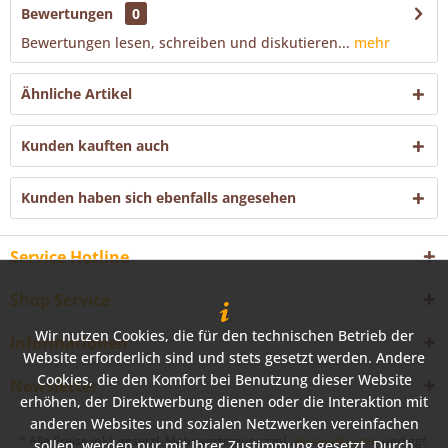
Bewertungen
0
Bewertungen lesen, schreiben und diskutieren...
mehr
Ähnliche Artikel
Kunden kauften auch
Kunden haben sich ebenfalls angesehen
Service Hotline
Shop Service
Wir nutzen Cookies, die für den technischen Betrieb der
Informationen
Website erforderlich sind und stets gesetzt werden. Andere
Cookies, die den Komfort bei Benutzung dieser Website
Newsletter
erhöhen, der Direktwerbung dienen oder die Interaktion mit
anderen Websites und sozialen Netzwerken vereinfachen
* Alle Preise inkl. gesetzl. Mehrwertsteuer zzgl.
Versandkosten
und ggf.
sollen, werden nur mit Ihrer Zustimmung gesetzt. Durch