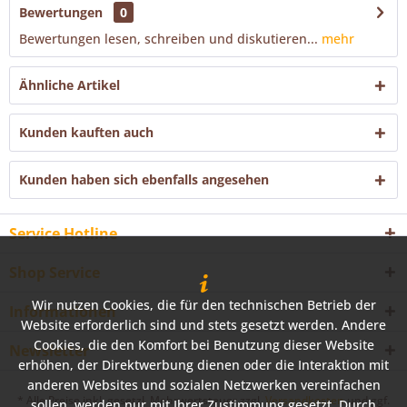
Bewertungen
0
Bewertungen lesen, schreiben und diskutieren...
mehr
Ähnliche Artikel
Kunden kauften auch
Kunden haben sich ebenfalls angesehen
Service Hotline
Shop Service
Wir nutzen Cookies, die für den technischen Betrieb der
Informationen
Website erforderlich sind und stets gesetzt werden. Andere
Cookies, die den Komfort bei Benutzung dieser Website
Newsletter
erhöhen, der Direktwerbung dienen oder die Interaktion mit
anderen Websites und sozialen Netzwerken vereinfachen
* Alle Preise inkl. gesetzl. Mehrwertsteuer zzgl.
Versandkosten
und ggf.
sollen, werden nur mit Ihrer Zustimmung gesetzt. Durch