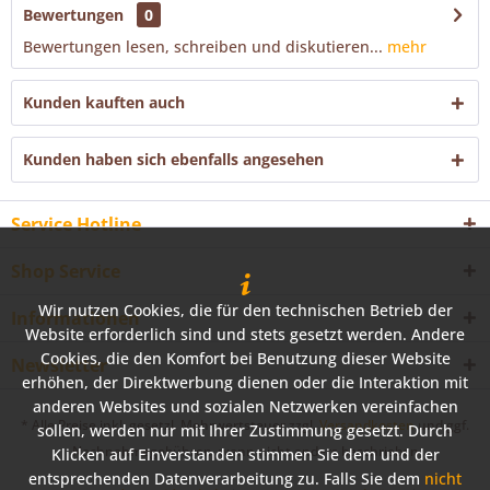
Bewertungen
0
Bewertungen lesen, schreiben und diskutieren...
mehr
Kunden kauften auch
Kunden haben sich ebenfalls angesehen
Service Hotline
Shop Service
Wir nutzen Cookies, die für den technischen Betrieb der
Informationen
Website erforderlich sind und stets gesetzt werden. Andere
Cookies, die den Komfort bei Benutzung dieser Website
Newsletter
erhöhen, der Direktwerbung dienen oder die Interaktion mit
anderen Websites und sozialen Netzwerken vereinfachen
* Alle Preise inkl. gesetzl. Mehrwertsteuer zzgl.
Versandkosten
und ggf.
sollen, werden nur mit Ihrer Zustimmung gesetzt. Durch
Nachnahmegebühren, wenn nicht anders beschrieben
Klicken auf Einverstanden stimmen Sie dem und der
entsprechenden Datenverarbeitung zu. Falls Sie dem
nicht