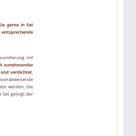
ie gerne in Set
as entsprechende
rundierung mit
it zunehmender
 und verdichtet
.
asserabweisende
hen werden. Die
m Set gelingt der