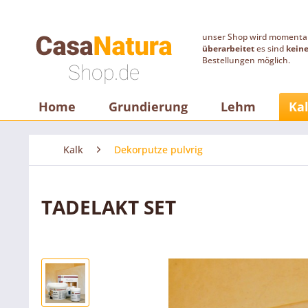
unser Shop wird moment
überarbeitet
es sind
kein
Bestellungen möglich.
Home
Grundierung
Lehm
Ka
Kalk
Dekorputze pulvrig
TADELAKT SET