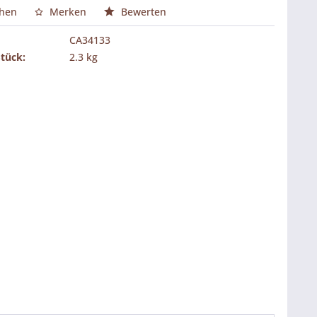
chen
Merken
Bewerten
CA34133
Stück:
2.3 kg