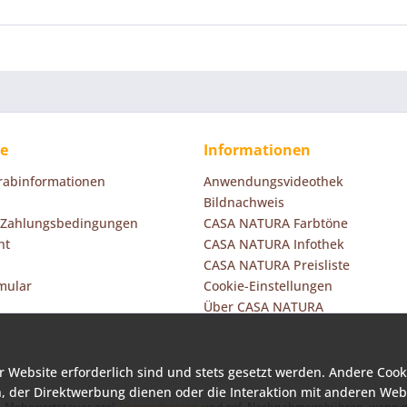
ce
Informationen
orabinformationen
Anwendungsvideothek
Bildnachweis
 Zahlungsbedingungen
CASA NATURA Farbtöne
ht
CASA NATURA Infothek
CASA NATURA Preisliste
mular
Cookie-Einstellungen
Über CASA NATURA
r Website erforderlich sind und stets gesetzt werden. Andere Cook
, der Direktwerbung dienen oder die Interaktion mit anderen Web
zl. Mehrwertsteuer zzgl.
Versandkosten
und ggf. Nachnahmegebühren, wenn ni