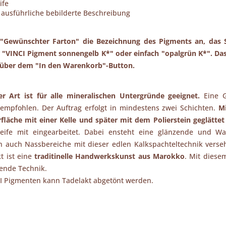
ife
 ausführliche bebilderte Beschreibung
 "Gewünschter Farton" die Bezeichnung des Pigments an, das S
l "VINCI Pigment sonnengelb K*" oder einfach "opalgrün K*". D
t über dem "In den Warenkorb"-Button.
r Art ist für alle mineralischen Untergründe geeignet.
Eine G
empfohlen. Der Auftrag erfolgt in mindestens zwei Schichten.
M
läche mit einer Kelle und später mit dem Polierstein geglättet
seife mit eingearbeitet. Dabei ensteht eine glänzende und W
n auch Nassbereiche mit dieser edlen Kalkspachteltechnik verse
t ist eine
traditinelle Handwerkskunst aus Marokko
. Mit diese
rende Technik.
CI Pigmenten kann Tadelakt abgetönt werden.