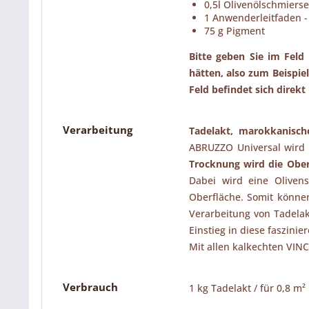
0,5l Olivenölschmierse
1 Anwenderleitfaden -
75 g Pigment
Bitte geben Sie im Feld
hätten, also zum Beispie
Feld befindet sich direk
Verarbeitung
Tadelakt, marokkanische
ABRUZZO Universal wird 
Trocknung wird die Oberf
Dabei wird eine Oliven
Oberfläche. Somit könne
Verarbeitung von Tadelak
Einstieg in diese faszinie
Mit allen kalkechten VIN
Verbrauch
1 kg Tadelakt / für 0,8 m²