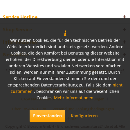
Service Hotline
Shop Service
Wir nutzen Cookies, die für den technischen Betrieb der
Informationen
Website erforderlich sind und stets gesetzt werden. Andere
Cookies, die den Komfort bei Benutzung dieser Website
Newsletter
erhöhen, der Direktwerbung dienen oder die Interaktion mit
anderen Websites und sozialen Netzwerken vereinfachen
* Alle Preise inkl. gesetzl. Mehrwertsteuer zzgl.
Versandkosten
und ggf.
sollen, werden nur mit Ihrer Zustimmung gesetzt. Durch
Nachnahmegebühren, wenn nicht anders beschrieben
Klicken auf Einverstanden stimmen Sie dem und der
entsprechenden Datenverarbeitung zu. Falls Sie dem
nicht
Anwendungsvideothek
CASA NATURA Farbtöne
zustimmen
, beschränken wir uns auf die wesentlichen
Cookies.
Mehr Informationen
CASA NATURA Infothek
Cookie-Einstellungen
Über CASA NATURA
Versand und Zahlungsbedingungen
Einverstanden
Konfigurieren
Datenschutz
Copyright © Bioraum GmbH - Bildnachweis casanatura24.de et al. Alle