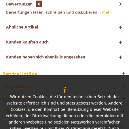
Bewertungen
0
Bewertungen lesen, schreiben und diskutieren...
mehr
Ähnliche Artikel
Kunden kauften auch
Kunden haben sich ebenfalls angesehen
Service Hotline
Shop Service
Wir nutzen Cookies, die für den technischen Betrieb der
Informationen
Website erforderlich sind und stets gesetzt werden. Andere
Cookies, die den Komfort bei Benutzung dieser Website
Newsletter
erhöhen, der Direktwerbung dienen oder die Interaktion mit
anderen Websites und sozialen Netzwerken vereinfachen
* Alle Preise inkl. gesetzl. Mehrwertsteuer zzgl.
Versandkosten
und ggf.
sollen, werden nur mit Ihrer Zustimmung gesetzt. Durch