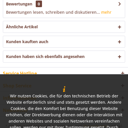
Bewertungen
0
Bewertungen lesen, schreiben und diskutieren...
mehr
Ähnliche Artikel
Kunden kauften auch
Kunden haben sich ebenfalls angesehen
Service Hotline
Shop Service
Wir nutzen Cookies, die für den technischen Betrieb der
Informationen
Website erforderlich sind und stets gesetzt werden. Andere
Cookies, die den Komfort bei Benutzung dieser Website
Newsletter
erhöhen, der Direktwerbung dienen oder die Interaktion mit
anderen Websites und sozialen Netzwerken vereinfachen
* Alle Preise inkl. gesetzl. Mehrwertsteuer zzgl.
Versandkosten
und ggf.
sollen, werden nur mit Ihrer Zustimmung gesetzt. Durch