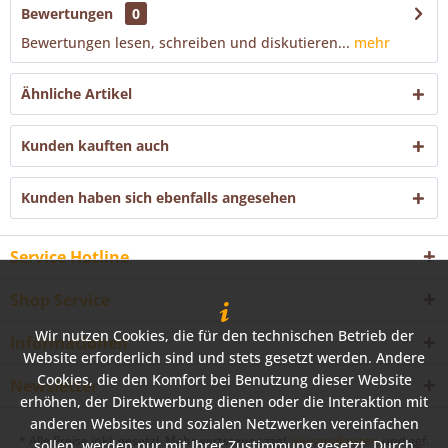
Bewertungen
0
Bewertungen lesen, schreiben und diskutieren...
mehr
Ähnliche Artikel
Kunden kauften auch
Kunden haben sich ebenfalls angesehen
Service Hotline
Shop Service
Wir nutzen Cookies, die für den technischen Betrieb der
Informationen
Website erforderlich sind und stets gesetzt werden. Andere
Cookies, die den Komfort bei Benutzung dieser Website
Newsletter
erhöhen, der Direktwerbung dienen oder die Interaktion mit
anderen Websites und sozialen Netzwerken vereinfachen
* Alle Preise inkl. gesetzl. Mehrwertsteuer zzgl.
Versandkosten
und ggf.
sollen, werden nur mit Ihrer Zustimmung gesetzt. Durch