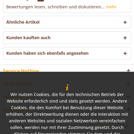
Bewertungen lesen, schreiben und diskutieren...
mehr
Ähnliche Artikel
Kunden kauften auch
Kunden haben sich ebenfalls angesehen
Service Hotline
Shop Service
Wir nutzen Cookies, die für den technischen Betrieb der
Informationen
Website erforderlich sind und stets gesetzt werden. Andere
Cookies, die den Komfort bei Benutzung dieser Website
Newsletter
erhöhen, der Direktwerbung dienen oder die Interaktion mit
anderen Websites und sozialen Netzwerken vereinfachen
* Alle Preise inkl. gesetzl. Mehrwertsteuer zzgl.
Versandkosten
und ggf.
sollen, werden nur mit Ihrer Zustimmung gesetzt. Durch
Nachnahmegebühren, wenn nicht anders beschrieben
Klicken auf Einverstanden stimmen Sie dem und der