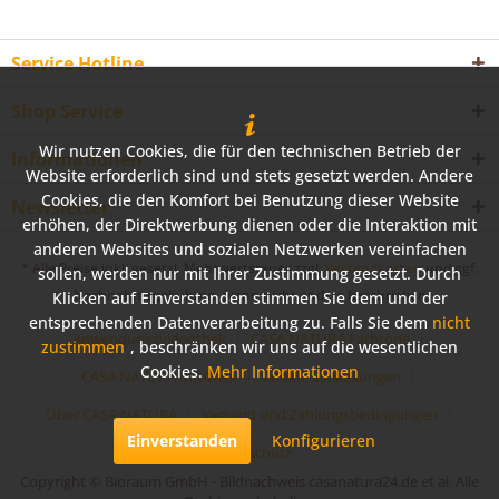
Service Hotline
Shop Service
Wir nutzen Cookies, die für den technischen Betrieb der
Informationen
Website erforderlich sind und stets gesetzt werden. Andere
Cookies, die den Komfort bei Benutzung dieser Website
Newsletter
erhöhen, der Direktwerbung dienen oder die Interaktion mit
anderen Websites und sozialen Netzwerken vereinfachen
* Alle Preise inkl. gesetzl. Mehrwertsteuer zzgl.
Versandkosten
und ggf.
sollen, werden nur mit Ihrer Zustimmung gesetzt. Durch
Nachnahmegebühren, wenn nicht anders beschrieben
Klicken auf Einverstanden stimmen Sie dem und der
entsprechenden Datenverarbeitung zu. Falls Sie dem
nicht
Anwendungsvideothek
CASA NATURA Farbtöne
zustimmen
, beschränken wir uns auf die wesentlichen
Cookies.
Mehr Informationen
CASA NATURA Infothek
Cookie-Einstellungen
Über CASA NATURA
Versand und Zahlungsbedingungen
Einverstanden
Konfigurieren
Datenschutz
Copyright © Bioraum GmbH - Bildnachweis casanatura24.de et al. Alle